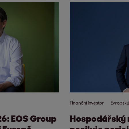
Finanční investor
Evropsk
26: EOS Group
Hospodářský 
í Evropě
posiluje pozic