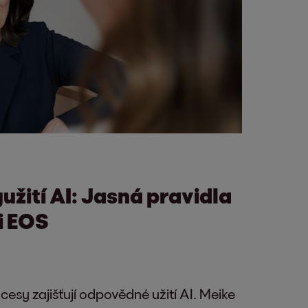
žití AI: Jasná pravidla
i EOS
esy zajišťují odpovědné užití AI. Meike