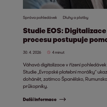
Správa pohledávek
Dluhy a platby
Studie EOS: Digitalizac
procesu postupuje pom
30. 4. 2026
4 minut
Váhavá digitalizace v řízení pohledávek
Studie „Evropské platební morálky“ uk
dohánět, zatímco Španělsko, Rumunsko 
průkopníky.
Další informace