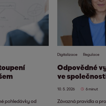
Digitalizace
Regulace
toupení
Odpovědné vyu
všem
ve společnost
10. 5. 2026
6 minut
ené pohledávky od
Závazná pravidla a proc