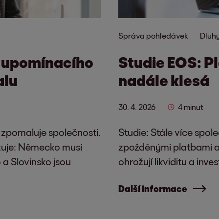
Správa pohledávek
Dluhy
e upomínacího
Studie EOS: P
alu
nadále klesá
30. 4. 2026
4 minut
 zpomaluje společnosti.
Studie: Stále více spol
azuje: Německo musí
zpožděnými platbami 
a Slovinsko jsou
ohrožují likviditu a inve
Další informace