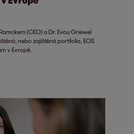
Ramckem (CEO) a Dr. Evou Griewel
ištěná, nebo zajištěná portfolia, EOS
ům v Evropě.