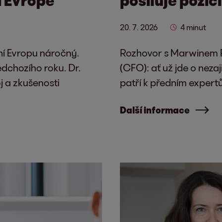
20. 7. 2026
4 minut
ní Evropu náročný.
Rozhovor s Marwinem 
dchozího roku. Dr.
(CFO): ať už jde o nezaj
 a zkušenosti
patří k předním expert
Další informace