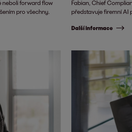
 neboli forward flow
Fabian, Chief Complian
ešením pro všechny.
představuje firemní AI p
Další informace