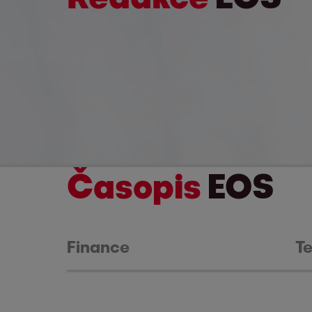
Č
asopis
EOS
Finance
T