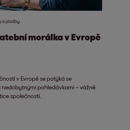
 a platby
latební morálka v Evropě
ečností v Evropě se potýká se
a nedobytnými pohledávkami – vážně
stice společnosti.