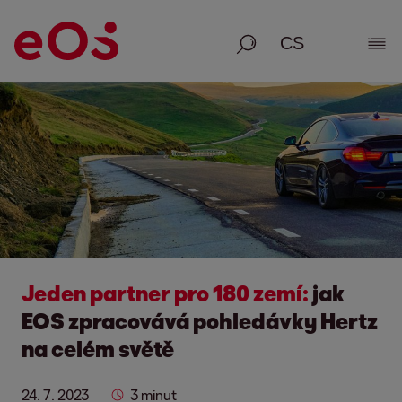
Vyhledávání
Zobr
Jeden partner pro 180 zemí:
jak
EOS zpracovává pohledávky Hertz
na celém světě
24. 7. 2023
3 minut