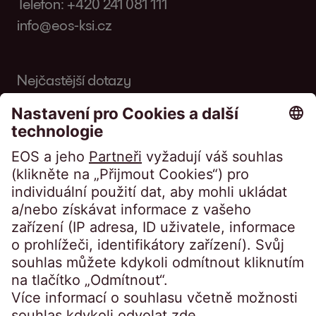
Telefon:
+420 241 081 111
info@eos-ksi.cz
Nejčastější dotazy
Slovník
Časopis
Přístup na portál:
Klienti přihlášení