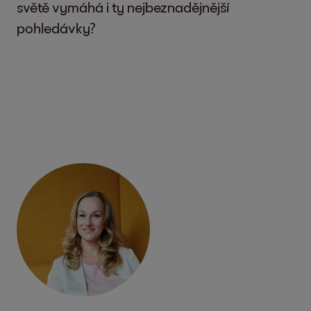
světě vymáhá i ty nejbeznadějnější
pohledávky?