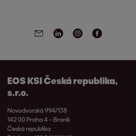
Social media links - share article
Email
Linkedin
Instagram
Facebook
EOS KSI Česká republika,
s.r.o.
Novodvorská 994/138
142 00 Praha 4 – Braník
Česká republika