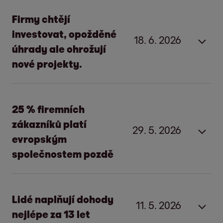
Firmy chtějí
investovat, opožděné
18. 6. 2026
úhrady ale ohrožují
nové projekty.
Opožděné a neuhrazené platby nekomplikují
evropským firmám jen každodenní provoz,
25 % firemních
zasahují i do jejich plánů do budoucna. Podle
zákazníků platí
29. 5. 2026
mezinárodního průzkumu European
evropským
Payment Practices 2025 společnosti EOS,
společnostem pozdě
který proběhl v 11 zemích, muselo 22 %
Evropským společnostem hradí pozdě
evropských firem kvůli platebním selháním
nebo vůbec čtvrtina firemních
nebo opožděným platbám investovat méně,
Lidé naplňují dohody
11. 5. 2026
zákazníků. Se zhoršenou platební
než původně plánovalo. Další 2 % firem
nejlépe za 13 let
morálkou se potýkají i české firmy.