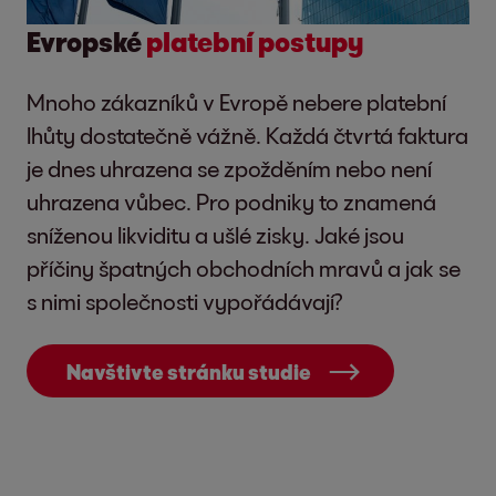
Evropské
platební postupy
Mnoho zákazníků v Evropě nebere platební
lhůty dostatečně vážně. Každá čtvrtá faktura
je dnes uhrazena se zpožděním nebo není
uhrazena vůbec. Pro podniky to znamená
sníženou likviditu a ušlé zisky. Jaké jsou
příčiny špatných obchodních mravů a jak se
s nimi společnosti vypořádávají?
Navštivte stránku studie