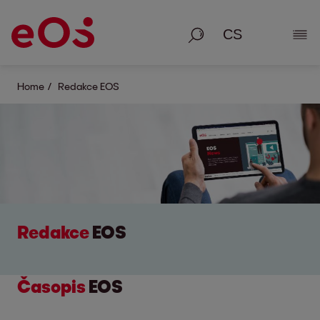
Vyhledávání
Zobr
Home
Redakce EOS
Redakce
EOS
Č
asopis
EOS