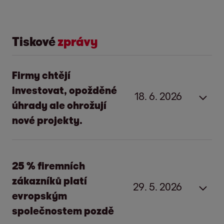
Tiskové
zprávy
Firmy chtějí
investovat, opožděné
18. 6. 2026
úhrady ale ohrožují
nové projekty.
Opožděné a neuhrazené platby nekomplikují
evropským firmám jen každodenní provoz,
25 % firemních
zasahují i do jejich plánů do budoucna. Podle
zákazníků platí
29. 5. 2026
mezinárodního průzkumu European
evropským
Payment Practices 2025 společnosti EOS,
společnostem pozdě
který proběhl v 11 zemích, muselo 22 %