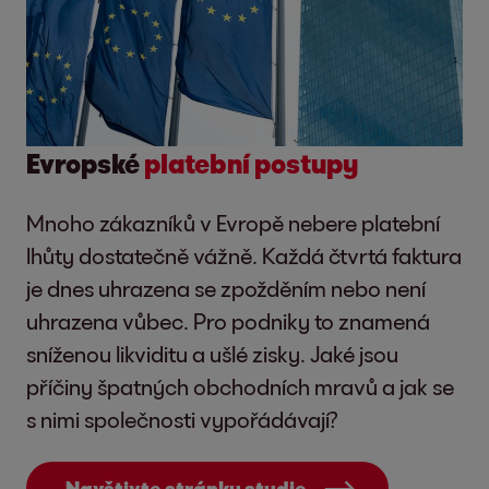
Evropské
platební postupy
Mnoho zákazníků v Evropě nebere platební
lhůty dostatečně vážně. Každá čtvrtá faktura
je dnes uhrazena se zpožděním nebo není
uhrazena vůbec. Pro podniky to znamená
sníženou likviditu a ušlé zisky. Jaké jsou
příčiny špatných obchodních mravů a jak se
s nimi společnosti vypořádávají?
Navštivte stránku studie