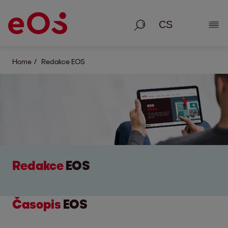
Vyhledávání
Zobr
Home
Redakce EOS
Redakce
EOS
Č
asopis
EOS