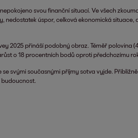
epokojeno svou finanční situací. Ve všech zkoum
lady, nedostatek úspor, celková ekonomická situace,
rvey 2025 přináší podobný obraz. Téměř polovina (4
 nárůst o 18 procentních bodů oproti předchozímu ro
 se svými současnými příjmy sotva vyjde. Přibližně
í budoucnost.