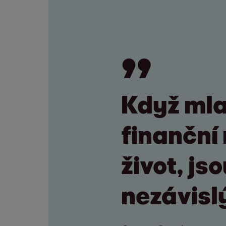
Když mlad
finanční 
život, j
nezávisl