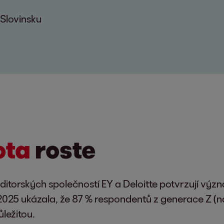
Slovinsku
ota
roste
itorských společností EY a Deloitte potvrzují vý
025 ukázala, že 87 % respondentů z generace Z (n
ůležitou.