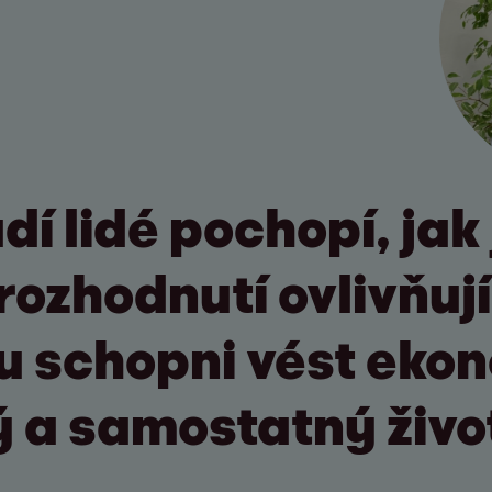
í lidé pochopí, jak 
rozhodnutí ovlivňují
sou schopni vést eko
ý a samostatný živo