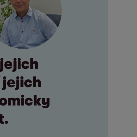
jejich
 jejich
nomicky
t.