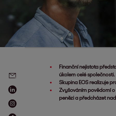
Finanční nejistota předs
Social media links - share article
Email
úkolem celé společnosti.
Skupina EOS realizuje pra
Linkedin
Zvyšováním povědomí o f
penězi a předcházet na
Instagram
Facebook