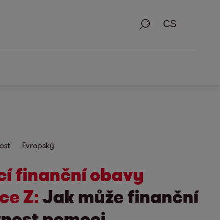
Vyhledávání
ost
Evropský
cí finanční obavy
ce Z:
Jak může finanční
nost pomoci.