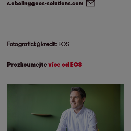
s.ebeling@eos-solutions.com
Fotografický kredit:
EOS
Prozkoumejte
více od EOS