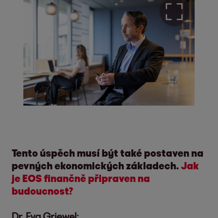
Tento úspěch musí být také postaven na
pevných ekonomických základech.
Jak
je EOS finančně připraven na
budoucnost?
Dr. Eva Griewel: