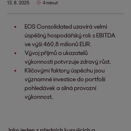
13. 8. 2025
4 minut
EOS Consolidated uzavírá velmi
úspěšný hospodářský rok s EBITDA
ve výši 460,8 milionů EUR.
Vývoj příjmů a ukazatelů
výkonnosti potvrzuje zdravý růst.
Klíčovými faktory úspěchu jsou
významné investice do portfolií
pohledávek a silná provozní
výkonnost.
Jako jeden z předních kupujících a