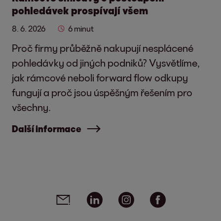
pohledávek prospívají všem
8. 6. 2026
6 minut
Proč firmy průběžně nakupují nesplácené
pohledávky od jiných podniků? Vysvětlíme,
jak rámcové neboli forward flow odkupy
fungují a proč jsou úspěšným řešením pro
všechny.
Další informace
Social media links - share article
Email
Linkedin
Instagram
Facebook