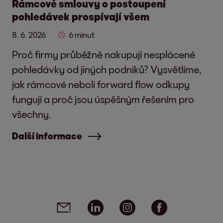
Rámcové smlouvy o postoupení
pohledávek prospívají všem
8. 6. 2026
6 minut
Proč firmy průběžně nakupují nesplácené
pohledávky od jiných podniků? Vysvětlíme,
jak rámcové neboli forward flow odkupy
fungují a proč jsou úspěšným řešením pro
všechny.
Další informace
Social media links - share article
Email
Linkedin
Instagram
Facebook