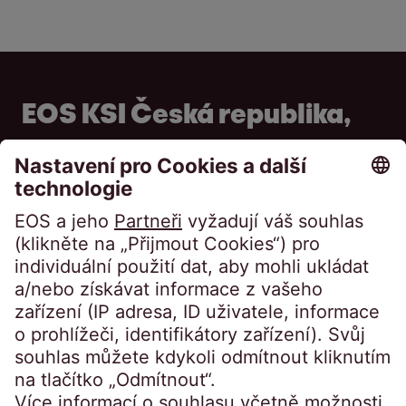
EOS KSI Česká republika,
s.r.o.
Novodvorská 994/138
142 00 Praha 4 – Braník
Česká republika
Telefon:
+420 241 081 111
info@eos-ksi.cz
Nejčastější dotazy