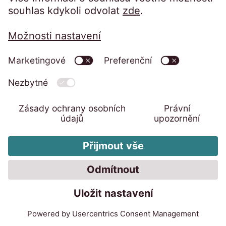
Slovník
Časopis
Přístup na portál:
Klienti přihlášení