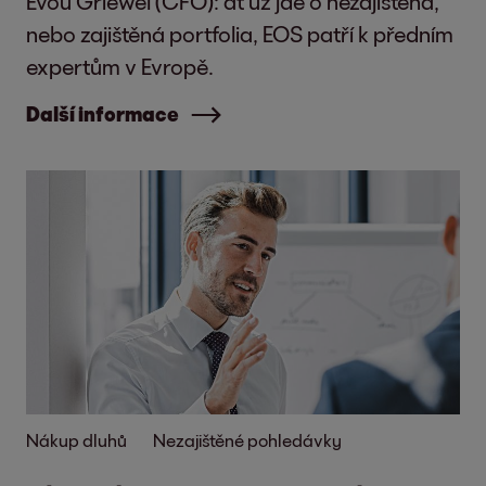
Evou Griewel (CFO): ať už jde o nezajištěná,
nebo zajištěná portfolia, EOS patří k předním
expertům v Evropě.
Další informace
Nákup dluhů
Nezajištěné pohledávky