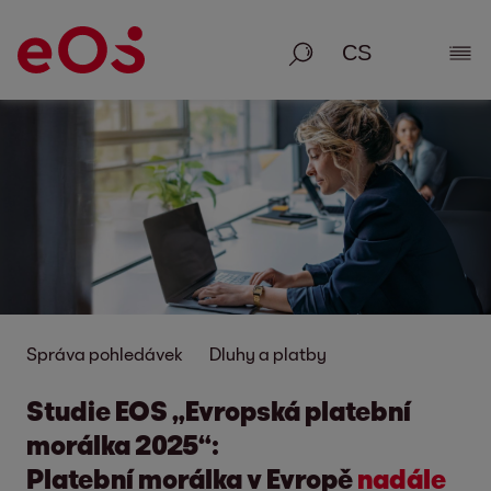
Vyhledávání
Zobr
Správa pohledávek
Dluhy a platby
Studie EOS „Evropská platební
morálka 2025“:
Platební morálka v Evropě
nadále