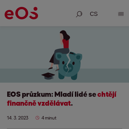
Vyhledávání
Zobr
EOS průzkum: Mladí lidé se
chtějí
finančně vzdělávat
.
14. 3. 2023
4 minut