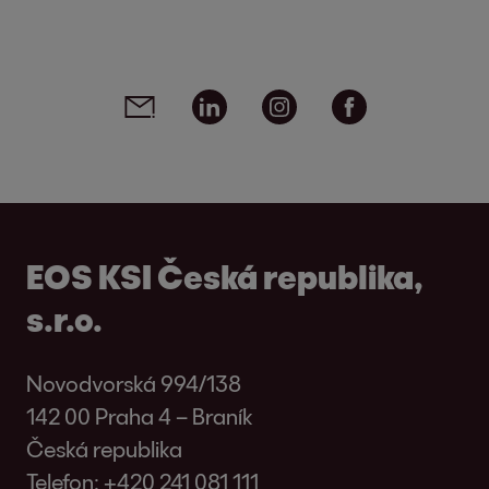
Social media links - share article
Email
Linkedin
Instagram
Facebook
EOS KSI Česká republika,
s.r.o.
Novodvorská 994/138
142 00 Praha 4 – Braník
Česká republika
Telefon:
+420 241 081 111