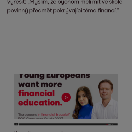
vyřešit: „Myslím, že bychom měli mít ve škole
povinný předmět pokrývající téma financí.“