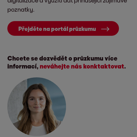
digitalizace a využití dat přinášející zajímavé
poznatky.
Přejděte na portál průzkumu
Chcete se dozvědět o průzkumu více
informací,
neváhejte nás konktaktovat
.