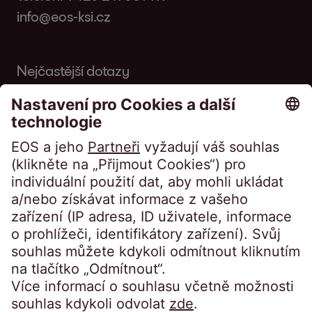
info@eos-ksi.cz
Nejčastější dotazy
Slovník
Časopis
Přístup na portál:
Klienti přihlášení